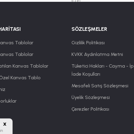
HARİTASI
SÖZLEŞMELER
anvas Tablolar
Gizlilik Politikası
Kanvas Tablolar
KVKK Aydınlatma Metni
atılan Kanvas Tablolar
Tüketici Hakları - Cayma - İp
İade Koşulları
 Özel Kanvas Tablo
Mesafeli Satış Sözleşmesi
miz
Üyelik Sözleşmesi
orluklar
Çerezler Politikası
x
m
in