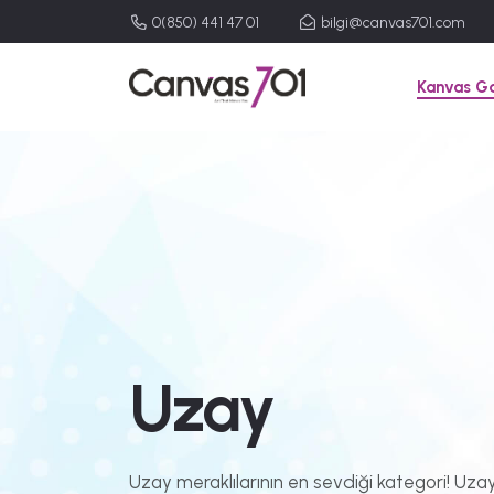
0(850) 441 47 01
bilgi@canvas701.com
Kanvas Ga
Uzay
Uzay meraklılarının en sevdiği kategori! Uza