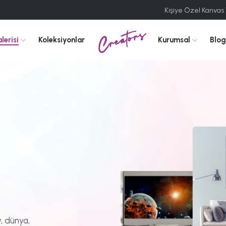
Kişiye Özel Kanvas
Creators
lerisi
Koleksiyonlar
Kurumsal
Blog
y, dünya,