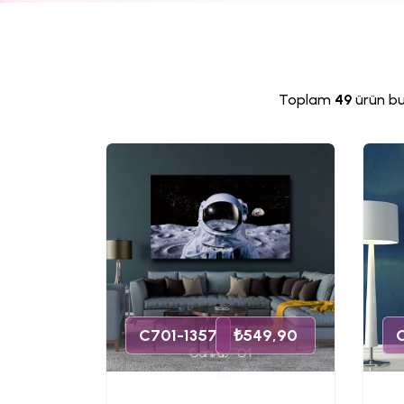
Toplam
49
ürün bu
C701-1357
₺549,90