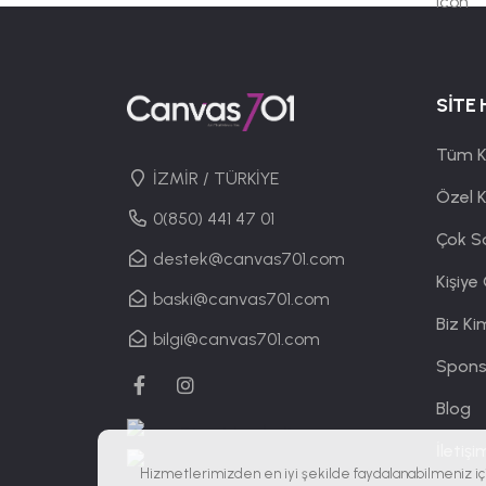
SİTE 
Tüm K
İZMİR / TÜRKİYE
Özel 
0(850) 441 47 01
Çok S
destek@canvas701.com
Kişiye
baski@canvas701.com
Biz Ki
bilgi@canvas701.com
Spons
Blog
İletişi
Hizmetlerimizden en iyi şekilde faydalanabilmeniz iç