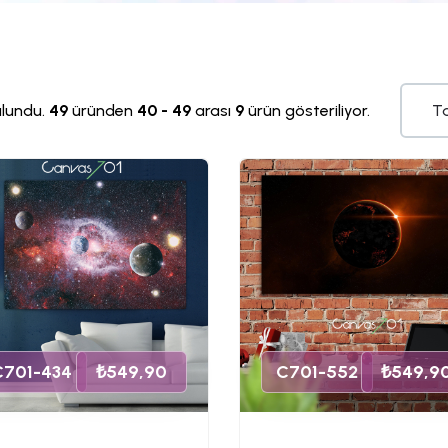
lundu.
49
üründen
40 - 49
arası
9
ürün gösteriliyor.
C701-434
₺549,90
C701-552
₺549,9