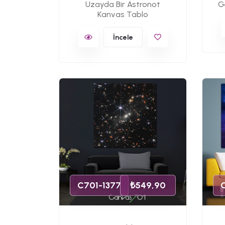
Uzayda Bir Astronot
G
Kanvas Tablo
İncele
C701-1377
₺549,90