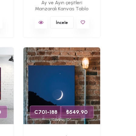
s
Ay ve Ayın çeşitleri
Manzaralı Kanvas Tablo
İncele
0
C701-188
₺549,90