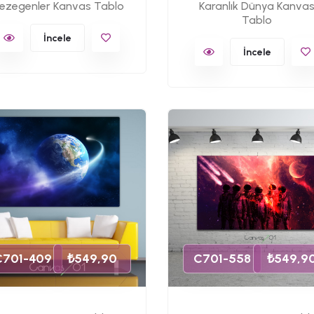
ezegenler Kanvas Tablo
Karanlık Dünya Kanva
Tablo
İncele
İncele
C701-409
₺549,90
C701-558
₺549,9