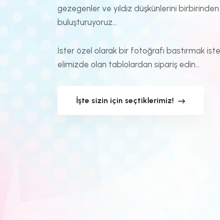
gezegenler ve yıldız düşkünlerini birbirinden f
buluşturuyoruz…
İster özel olarak bir fotoğrafı bastırmak iste
Yıldız Bulutu Kanvas
Samanyolu Ka
Tablo
Tablo
elimizde olan tablolardan sipariş edin…
₺549,90
₺549,90
C701-1019
C701-903
İşte sizin için seçtiklerimiz!
İncele
İncele