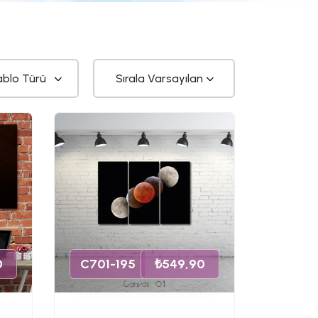
0
C701-195
₺549,90