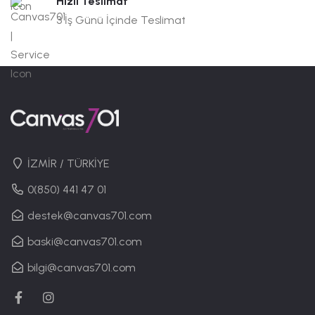
Hızlı Teslimat
3 İş Günü İçinde Teslimat
İZMİR / TÜRKİYE
0(850) 441 47 01
destek@canvas701.com
baski@canvas701.com
bilgi@canvas701.com