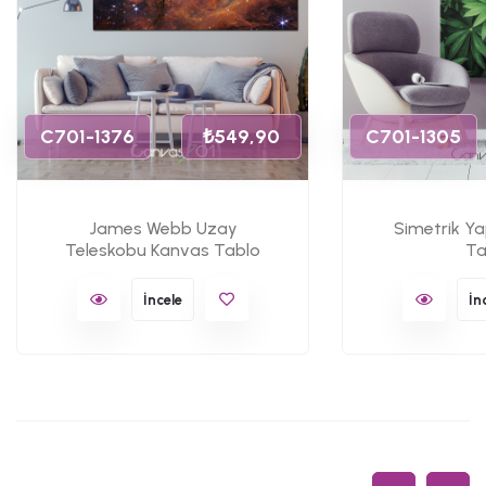
C701-1376
₺549,90
C701-1305
James Webb Uzay
Simetrik Y
Teleskobu Kanvas Tablo
Ta
İncele
İn