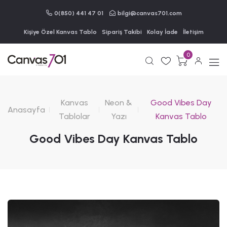
0(850) 441 47 01
bilgi@canvas701.com
Kişiye Özel Kanvas Tablo
Sipariş Takibi
Kolay İade
İletişim
0
Kanvas
Neon &
Good Vibes Day
Anasayfa
Tablolar
Yazı
Kanvas Tablo
Good Vibes Day Kanvas Tablo