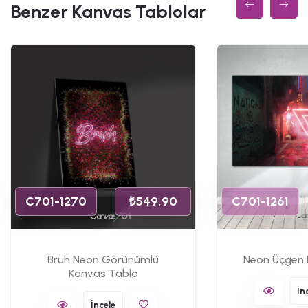
Benzer Kanvas Tablolar
C701-1270
₺549,90
C701-1261
Bruh Neon Görünümlü
Neon Üçgen 
Kanvas Tablo
İn
İncele