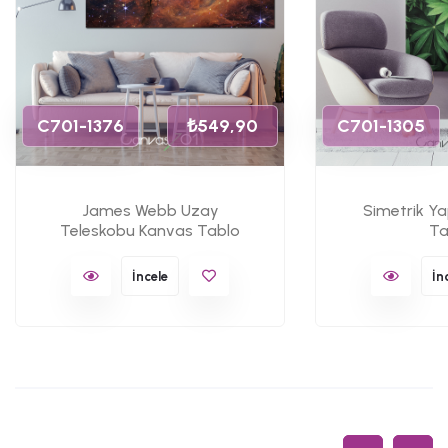
C701-1376
₺549,90
C701-1305
James Webb Uzay
Simetrik Y
Teleskobu Kanvas Tablo
Ta
İncele
İn