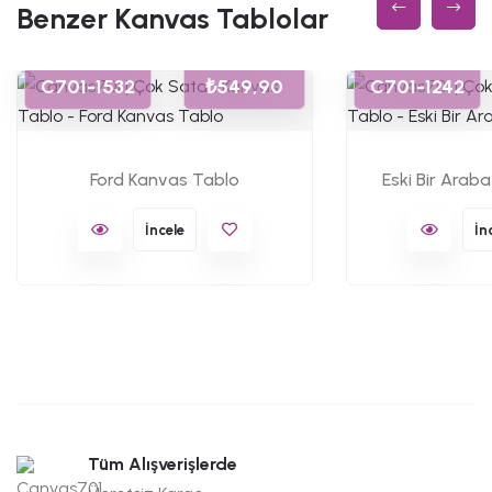
Benzer Kanvas Tablolar
C701-1532
₺549,90
C701-1242
Ford Kanvas Tablo
Eski Bir Arab
İncele
İn
Tüm Alışverişlerde