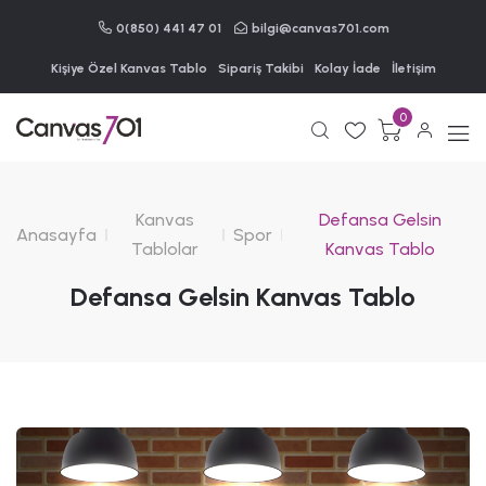
0(850) 441 47 01
bilgi@canvas701.com
Kişiye Özel Kanvas Tablo
Sipariş Takibi
Kolay İade
İletişim
0
Kanvas
Defansa Gelsin
Anasayfa
Spor
Tablolar
Kanvas Tablo
Defansa Gelsin Kanvas Tablo