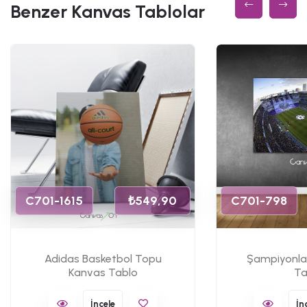
Benzer Kanvas Tablolar
C701-1615
₺549,90
C701-798
Adidas Basketbol Topu
Şampiyonlar
Kanvas Tablo
Ta
İncele
İn