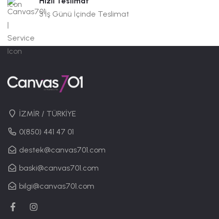
Hızlı Teslimat
3 İş Günü İçinde Teslimat
İZMİR / TÜRKİYE
0(850) 441 47 01
destek@canvas701.com
baski@canvas701.com
bilgi@canvas701.com