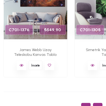
C701-1376
₺549,90
C701-1305
James Webb Uzay
Simetrik Y
Teleskobu Kanvas Tablo
Ta
İncele
İn