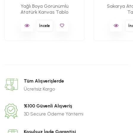
Yağlı Boya Görünümlü
Sakarya At
Atatürk Kanvas Tablo
Ta
İncele
İn
Tüm Alışverişlerde
Ücretsiz Kargo
%100 Güvenli Alışveriş
3D Secure Ödeme Yöntemi
Koşulsuz İade Garantisi