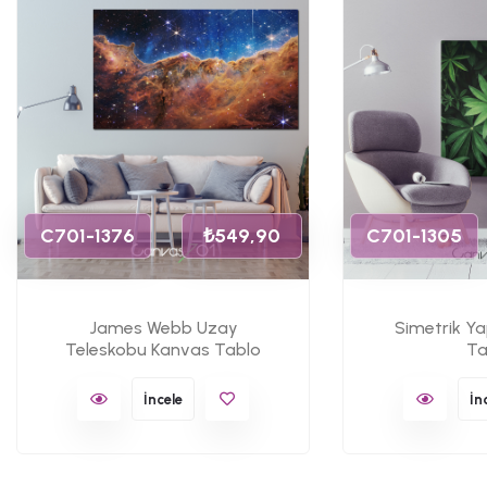
C701-1376
₺549,90
C701-1305
James Webb Uzay
Simetrik Y
Teleskobu Kanvas Tablo
Ta
İncele
İn