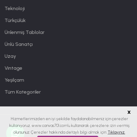
Teknoloji
Türkçülük
Ünlenmiş Tablolar
Ünlü Sanatçı
Uzay
Vintage
Yeşilçam
Tüm Kategoriler
x
Hizmetlerimizden en iyi şekilde faydalanabilmeniz için çerezler
Copyright © 2019 - 2026
Canvas701
| Tüm Hakları Saklıdır.
kullanıyoruz. www.canvas701.com’u kullanarak çerezlere izin vermiş
Canvas701 bir
Office701
markasıdır.
olursunuz. Çerezler hakkında detaylı bilgi almak için:
Tıklayınız.