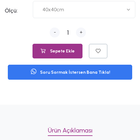
Ölçü:
-
+
Sepete Ekle
Soru Sormak İstersen Bana Tıkla!
Ürün Açıklaması