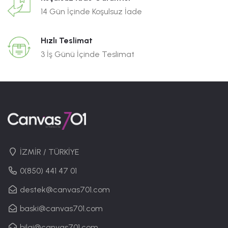
14 Gün İçinde Koşulsuz İade
Hızlı Teslimat
3 İş Günü İçinde Teslimat
İZMİR / TÜRKİYE
0(850) 441 47 01
destek@canvas701.com
baski@canvas701.com
bilgi@canvas701.com