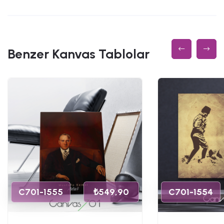
Benzer Kanvas Tablolar
C701-1555
₺549,90
C701-1554