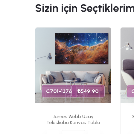
Sizin için Seçtiklerim
49,90
C701-1376
₺549,90
James Webb Uzay
s Tablo
Teleskobu Kanvas Tablo