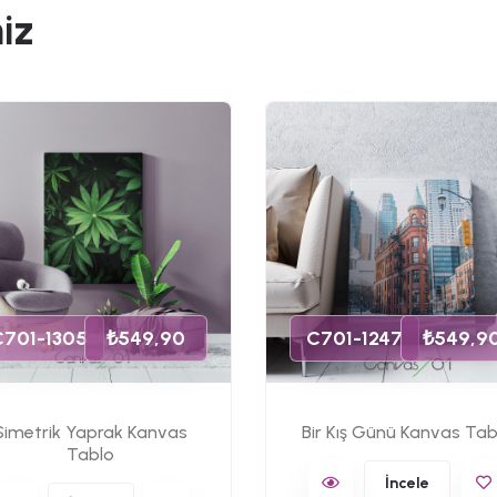
iz
C701-1305
₺549,90
C701-1247
₺549,9
Simetrik Yaprak Kanvas
Bir Kış Günü Kanvas Tab
Tablo
İncele