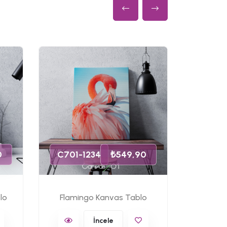
C701-
0
C701-1234
₺549,90
lo
Flamingo Kanvas Tablo
Ünlü 
İncele