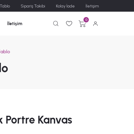
 Tablo
Sipariş Takibi
Kolay İade
İletişim
0
İletişim
Tablo
lo
k Portre Kanvas