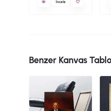
İncele
Benzer Kanvas Tablo
49,90
 Gözlüm