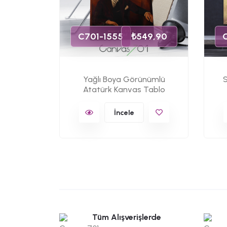
lo
C701-1555
₺549,90
Yağlı Boya Görünümlü
S
Atatürk Kanvas Tablo
İncele
Tüm Alışverişlerde