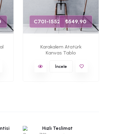
C701-
0
C701-1552
₺549,90
al
Karakalem Atatürk
Cumhu
Kanvas Tablo
K
İncele
ntisi
Hızlı Teslimat