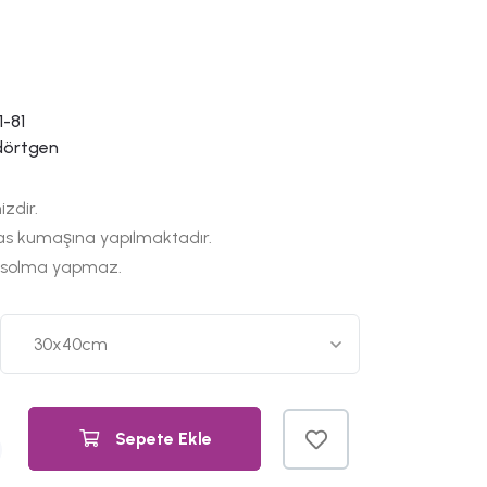
-81
dörtgen
izdir.
as kumaşına yapılmaktadır.
 solma yapmaz.
Sepete Ekle