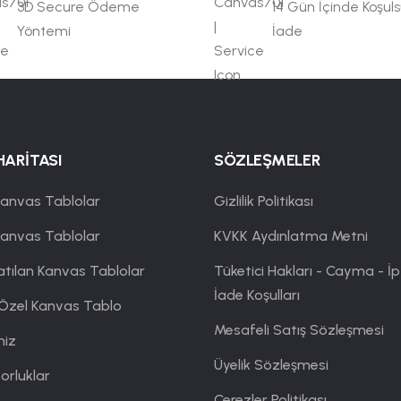
3D Secure Ödeme
14 Gün İçinde Koşul
Yöntemi
İade
HARİTASI
SÖZLEŞMELER
anvas Tablolar
Gizlilik Politikası
Kanvas Tablolar
KVKK Aydınlatma Metni
atılan Kanvas Tablolar
Tüketici Hakları - Cayma - İp
İade Koşulları
 Özel Kanvas Tablo
Mesafeli Satış Sözleşmesi
miz
Üyelik Sözleşmesi
orluklar
Çerezler Politikası