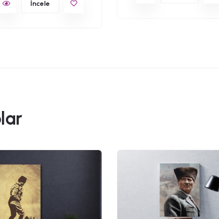
İncele
lar