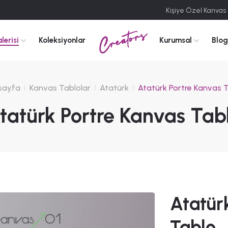
Kişiye Özel Kanvas
Creators
lerisi
Koleksiyonlar
Kurumsal
Blog
sayfa
Kanvas Tablolar
Atatürk
Atatürk Portre Kanvas 
tatürk Portre Kanvas Tab
Atatür
Tablo