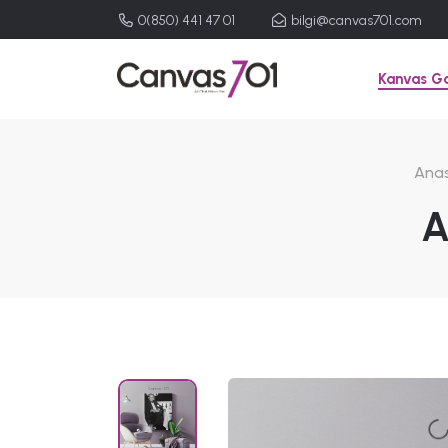
0(850) 441 47 01
bilgi@canvas701.com
Kanvas Ga
Ana
A