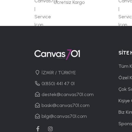
Ücretsiz Kargo
SİTE 
Tüm K
İZMİR / TÜRKİYE
Özel 
0(850) 441 47 01
Çok S
destek@canvas701.com
Kişiye
baski@canvas701.com
Biz Ki
bilgi@canvas701.com
Spons