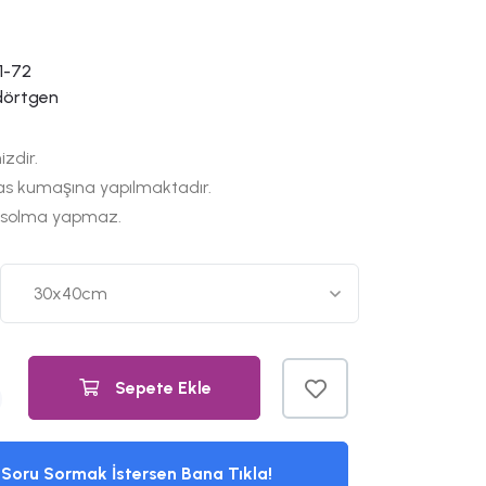
1-72
dörtgen
izdir.
as kumaşına yapılmaktadır.
 solma yapmaz.
Sepete Ekle
Soru Sormak İstersen Bana Tıkla!