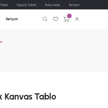
 Tablo
Sipariş Takibi
Kolay İade
İletişim
0
İletişim
lo
k Kanvas Tablo