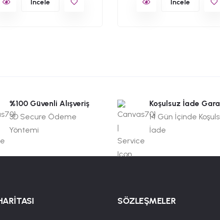
İncele
İncele
%100 Güvenli Alışveriş
Koşulsuz İade Gara
3D Secure Ödeme
14 Gün İçinde Koşul
Yöntemi
İade
HARİTASI
SÖZLEŞMELER