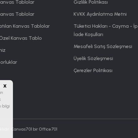
anvas Tablolar
Gizlilik Politikası
Kanvas Tablolar
KVKK Aydınlatma Metni
atılan Kanvas Tablolar
Tüketici Hakları - Cayma - İp
İade Koşulları
 Özel Kanvas Tablo
Mesafeli Satış Sözleşmesi
miz
Üyelik Sözleşmesi
orluklar
Çerezler Politikası
x
m
in
k
 bilgi
lıdır. Canvas701 bir
Office701