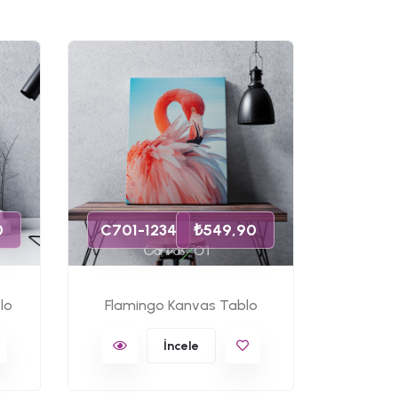
C701-
0
C701-1234
₺549,90
lo
Flamingo Kanvas Tablo
Ünlü 
İncele