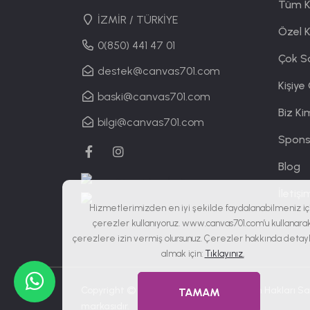
Tüm K
İZMİR / TÜRKİYE
Özel 
0(850) 441 47 01
Çok S
destek@canvas701.com
Kişiye
baski@canvas701.com
Biz Ki
bilgi@canvas701.com
Spons
Blog
İletişi
Hizmetlerimizden en iyi şekilde faydalanabilmeniz iç
çerezler kullanıyoruz. www.canvas701.com’u kullanara
çerezlere izin vermiş olursunuz. Çerezler hakkında detaylı
almak için:
Tıklayınız.
Copyright © 2019 - 2026
Canvas701
| Tüm Hakları Sak
TAMAM
markasıdır.