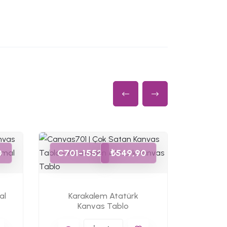
C701-
0
C701-1552
₺549,90
Cumhu
al
Karakalem Atatürk
Kanvas Tablo
K