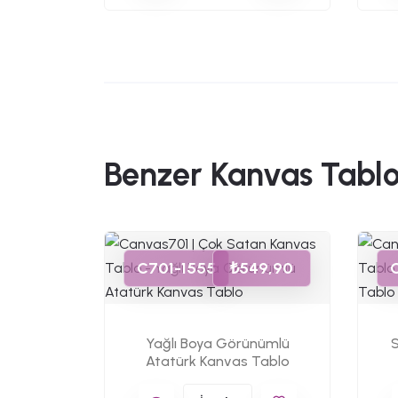
Benzer Kanvas Tablo
49,90
C701-1555
₺549,90
 Gözlüm
Yağlı Boya Görünümlü
S
Atatürk Kanvas Tablo
lo