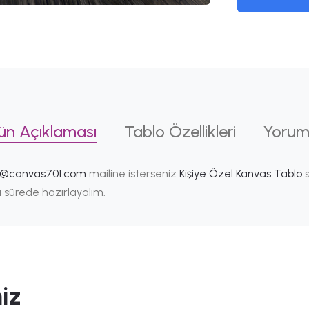
ün Açıklaması
Tablo Özellikleri
Yorum
i@canvas701.com
mailine isterseniz
Kişiye Özel Kanvas Tablo
s
ısa sürede hazırlayalım.
iz