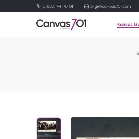
0(850) 441 47 01
bilgi@canvas701.com
Kanvas Ga
A