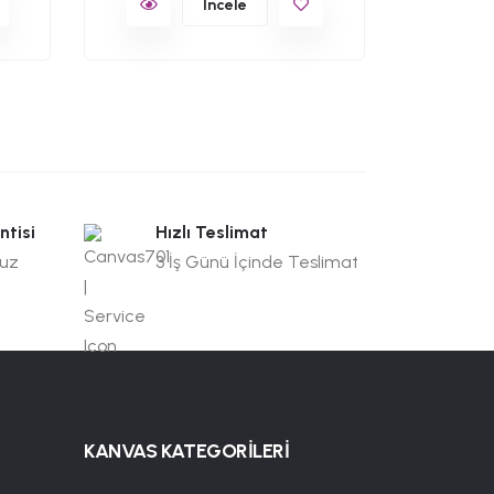
İncele
ntisi
Hızlı Teslimat
suz
3 İş Günü İçinde Teslimat
KANVAS KATEGORİLERİ