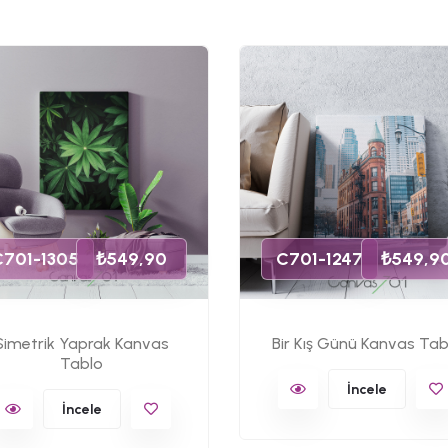
C701-1305
₺549,90
C701-1247
₺549,9
Simetrik Yaprak Kanvas
Bir Kış Günü Kanvas Tab
Tablo
İncele
İncele