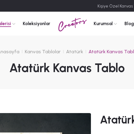
Kişiye Özel Kanvas
Creators
lerisi
Koleksiyonlar
Kurumsal
Blog
nasayfa
Kanvas Tablolar
Atatürk
Atatürk Kanvas Tab
Atatürk Kanvas Tablo
Atatür