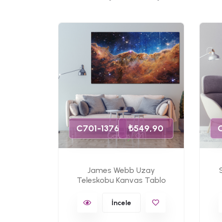
49,90
s Tablo
C701-1376
₺549,90
James Webb Uzay
Teleskobu Kanvas Tablo
İncele