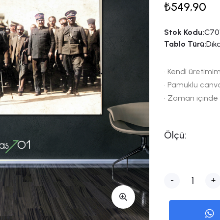
₺549,90
Stok Kodu:
C70
Tablo Türü:
Dik
• Kendi üretimim
• Pamuklu canv
• Zaman içinde
Ölçü:
-
+