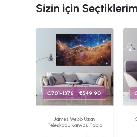
Sizin için Seçtiklerim
49,90
C701-1376
₺549,90
James Webb Uzay
s Tablo
Teleskobu Kanvas Tablo