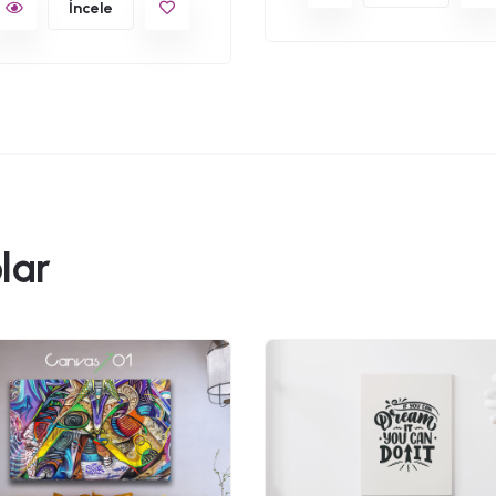
İncele
lar