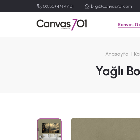
0(850) 441 47 01
bilgi@canvas701.com
Kanvas Ga
Anasayfa
Ka
Yağlı B