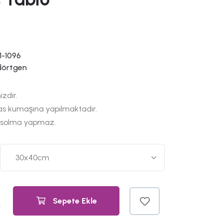
1-1096
dörtgen
izdir.
as kumaşına yapılmaktadır.
 solma yapmaz.
Sepete Ekle