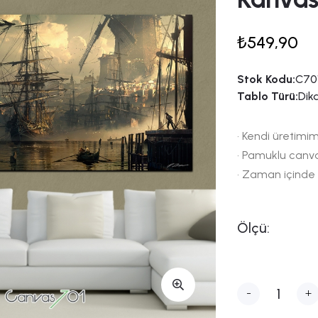
₺549,90
Stok Kodu:
C70
Tablo Türü:
Dik
• Kendi üretimim
• Pamuklu canv
• Zaman içinde
Ölçü:
-
+