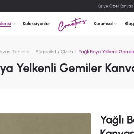
Kişiye Özel Kanvas
Creators
lerisi
Koleksiyonlar
Kurumsal
Blog
nvas Tablolar
Sürrealist / Çizim
Yağlı Boya Yelkenli Gemil
oya Yelkenli Gemiler Kanv
Yağlı B
Kanvas