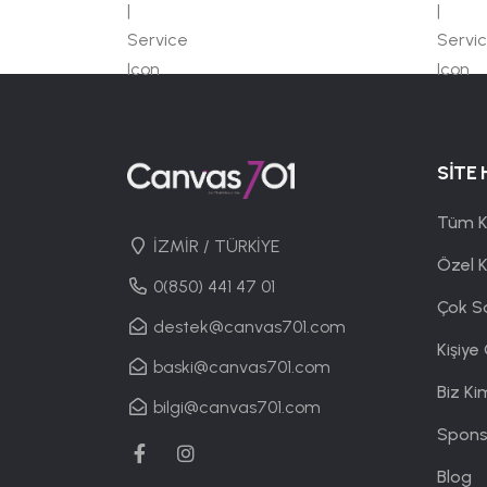
SİTE 
Tüm K
İZMİR / TÜRKİYE
Özel 
0(850) 441 47 01
Çok S
destek@canvas701.com
Kişiye
baski@canvas701.com
Biz Ki
bilgi@canvas701.com
Spons
Blog