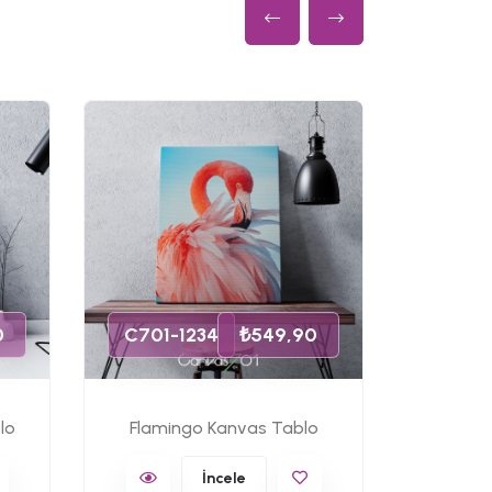
C701-
0
C701-1234
₺549,90
lo
Flamingo Kanvas Tablo
Ünlü 
İncele