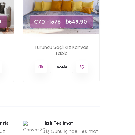
C701-
0
C701-1576
₺549,90
Turuncu Saçlı Kız Kanvas
Turun
Tablo
K
İncele
ntisi
Hızlı Teslimat
suz
3 İş Günü İçinde Teslimat