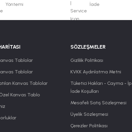
Yöntemi
İade
HARİTASI
SÖZLEŞMELER
anvas Tablolar
Gizlilik Politikası
Kanvas Tablolar
KVKK Aydınlatma Metni
atılan Kanvas Tablolar
Tüketici Hakları - Cayma - İp
İade Koşulları
 Özel Kanvas Tablo
Mesafeli Satış Sözleşmesi
miz
Üyelik Sözleşmesi
orluklar
Çerezler Politikası