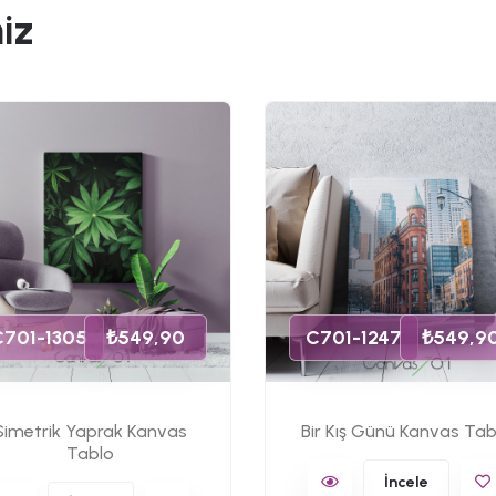
iz
C701-1305
₺549,90
C701-1247
₺549,9
Simetrik Yaprak Kanvas
Bir Kış Günü Kanvas Tab
Tablo
İncele