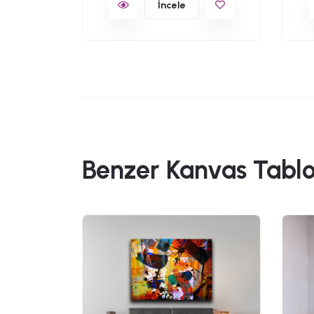
İncele
Benzer Kanvas Tablo
49,90
anvas