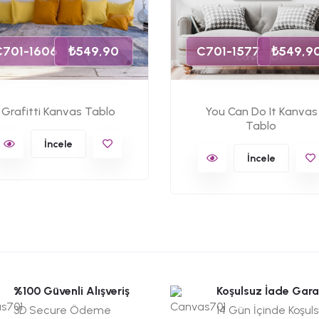
C701-1606
₺549,90
C701-1577
₺549,9
Grafitti Kanvas Tablo
You Can Do It Kanvas
Tablo
İncele
İncele
%100 Güvenli Alışveriş
Koşulsuz İade Gara
3D Secure Ödeme
14 Gün İçinde Koşul