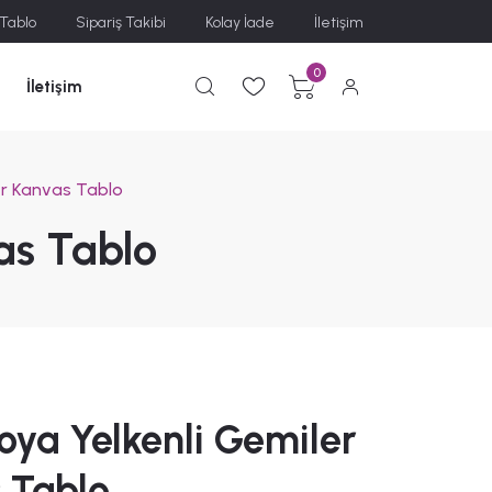
 Tablo
Sipariş Takibi
Kolay İade
İletişim
0
İletişim
er Kanvas Tablo
as Tablo
oya Yelkenli Gemiler
 Tablo