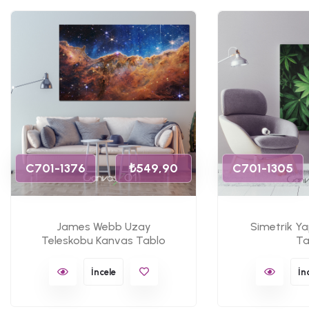
C701-1376
₺549,90
C701-1305
James Webb Uzay
Simetrik Y
Teleskobu Kanvas Tablo
Ta
İncele
İn