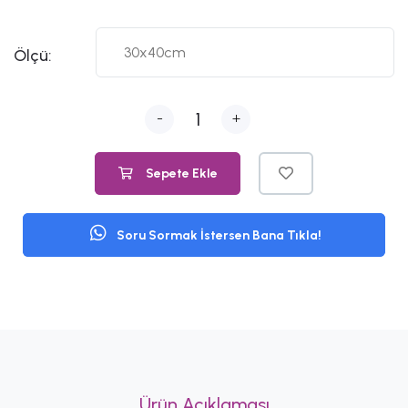
Ölçü:
-
+
Sepete Ekle
Soru Sormak İstersen Bana Tıkla!
Ürün Açıklaması