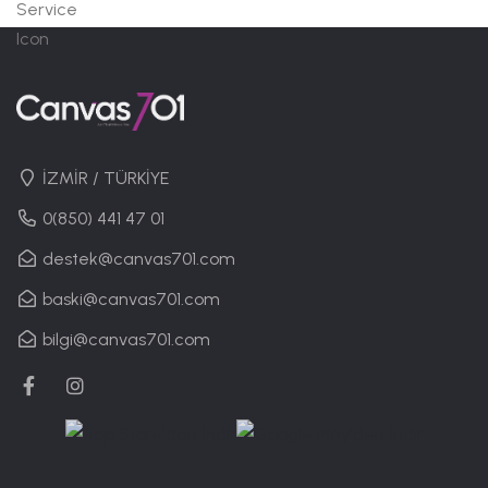
İZMİR / TÜRKİYE
0(850) 441 47 01
destek@canvas701.com
baski@canvas701.com
bilgi@canvas701.com