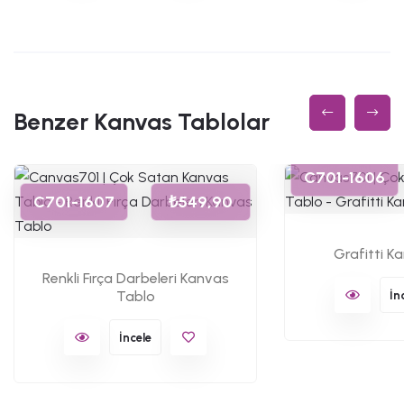
Benzer Kanvas Tablolar
C701-1606
C701-1607
₺549,90
Grafitti K
Renkli Fırça Darbeleri Kanvas
Tablo
İn
İncele