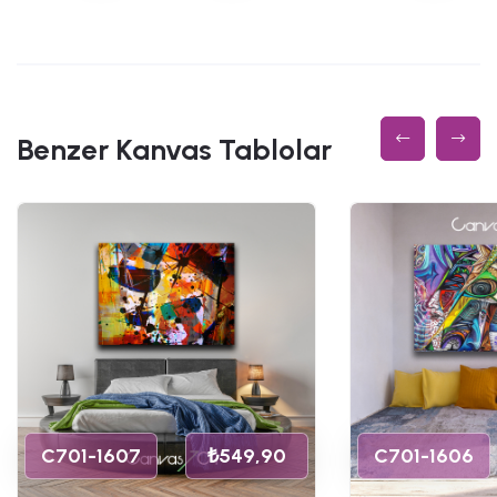
Benzer Kanvas Tablolar
C701-1607
₺549,90
C701-1606