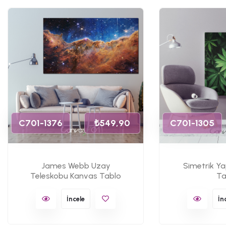
C701-1376
₺549,90
C701-1305
James Webb Uzay
Simetrik Y
Teleskobu Kanvas Tablo
Ta
İncele
İn