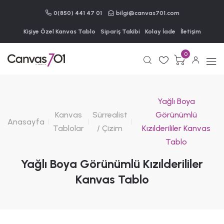
0(850) 441 47 01
bilgi@canvas701.com
Kişiye Özel Kanvas Tablo
Sipariş Takibi
Kolay İade
İletişim
0
Yağlı Boya
Kanvas
Sürrealist
Görünümlü
Anasayfa
Tablolar
/ Çizim
Kızılderililer Kanvas
Tablo
Yağlı Boya Görünümlü Kızılderililer
Kanvas Tablo