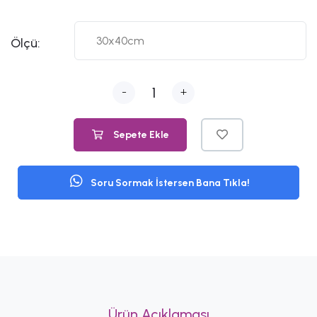
Ölçü:
-
+
Sepete Ekle
Soru Sormak İstersen Bana Tıkla!
Ürün Açıklaması