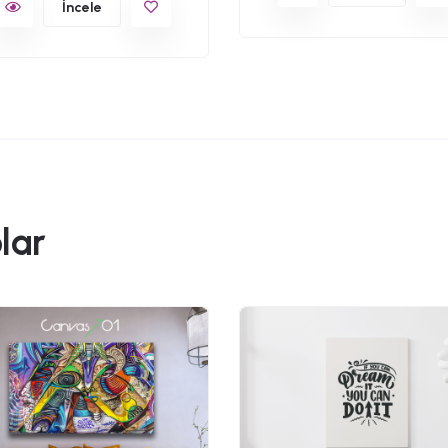
İncele
lar