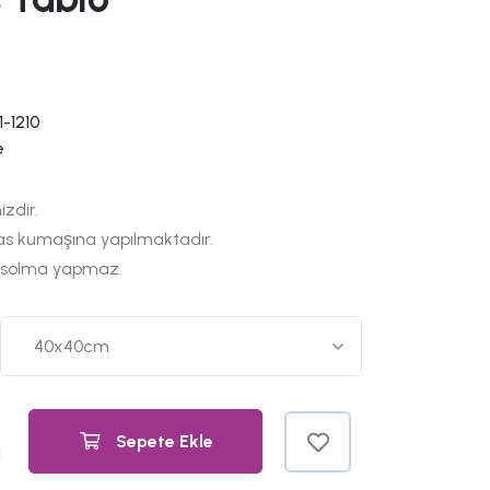
-1210
e
izdir.
as kumaşına yapılmaktadır.
 solma yapmaz.
Sepete Ekle