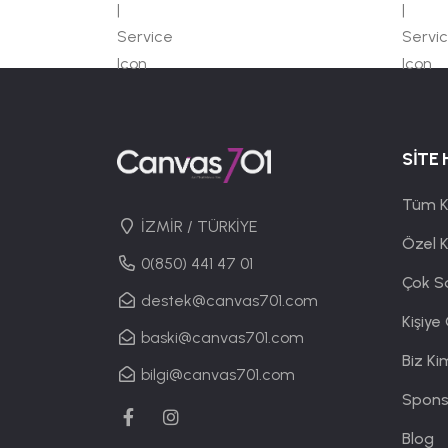
SİTE 
Tüm K
İZMİR / TÜRKİYE
Özel 
0(850) 441 47 01
Çok S
destek@canvas701.com
Kişiye
baski@canvas701.com
Biz Ki
bilgi@canvas701.com
Spons
Blog