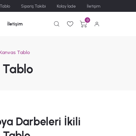
 Tablo
Sipariş Takibi
Kolay İade
İletişim
0
İletişim
i Kanvas Tablo
s Tablo
ya Darbeleri İkili
 Tablo