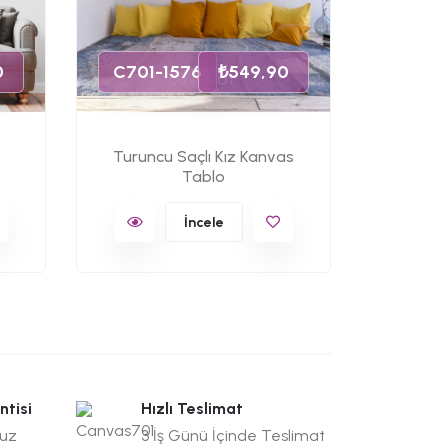
C701-
0
C701-1576
₺549,90
Turuncu Saçlı Kız Kanvas
Turun
Tablo
K
İncele
ntisi
Hızlı Teslimat
suz
3 İş Günü İçinde Teslimat