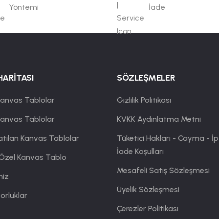
Yöntemi
İade
HARİTASI
SÖZLEŞMELER
anvas Tablolar
Gizlilik Politikası
Kanvas Tablolar
KVKK Aydınlatma Metni
atılan Kanvas Tablolar
Tüketici Hakları - Cayma - İp
İade Koşulları
 Özel Kanvas Tablo
Mesafeli Satış Sözleşmesi
miz
Üyelik Sözleşmesi
orluklar
Çerezler Politikası