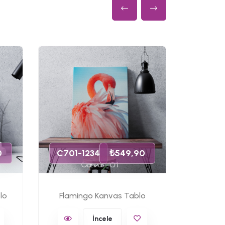
C701-
0
C701-1234
₺549,90
lo
Flamingo Kanvas Tablo
Ünlü 
İncele