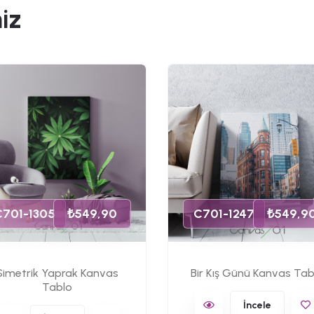
iz
C701-1305
₺549,90
C701-1247
₺549,9
Simetrik Yaprak Kanvas
Bir Kış Günü Kanvas Tab
Tablo
İncele