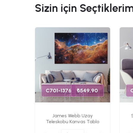
Sizin için Seçtiklerim
49,90
C701-1376
₺549,90
James Webb Uzay
s Tablo
Teleskobu Kanvas Tablo