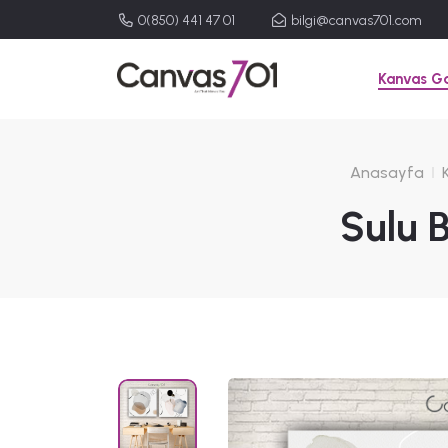
0(850) 441 47 01
bilgi@canvas701.com
Kanvas Ga
Anasayfa
Sulu B