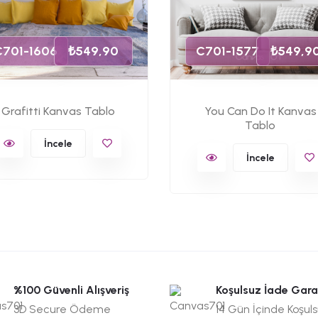
C701-1606
₺549,90
C701-1577
₺549,9
Grafitti Kanvas Tablo
You Can Do It Kanvas
Tablo
İncele
İncele
%100 Güvenli Alışveriş
Koşulsuz İade Gara
3D Secure Ödeme
14 Gün İçinde Koşul