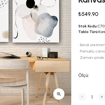
₺549,90
Stok Kodu:
C701
Tablo Türü:
Kar
• Kendi üretimim
• Pamuklu canv
• Zaman içinde
Ölçü:
-
+