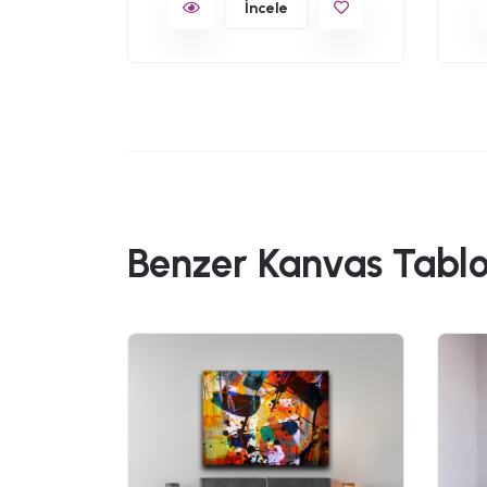
İncele
Benzer Kanvas Tablo
49,90
anvas