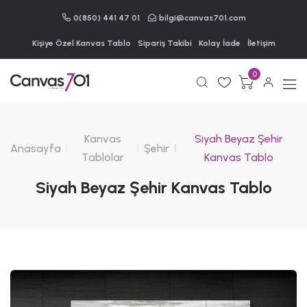
0(850) 441 47 01
bilgi@canvas701.com
Kişiye Özel Kanvas Tablo
Sipariş Takibi
Kolay İade
İletişim
0
Kanvas
Siyah Beyaz Şehir
Anasayfa
Şehir
Tablolar
Kanvas Tablo
Siyah Beyaz Şehir Kanvas Tablo