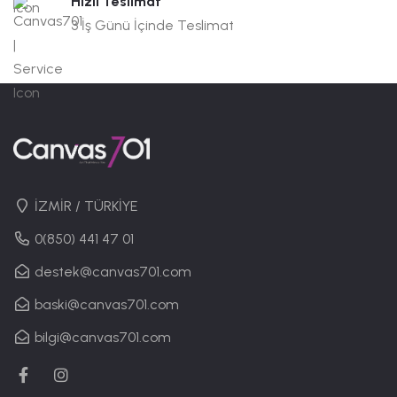
Hızlı Teslimat
3 İş Günü İçinde Teslimat
İZMİR / TÜRKİYE
0(850) 441 47 01
destek@canvas701.com
baski@canvas701.com
bilgi@canvas701.com