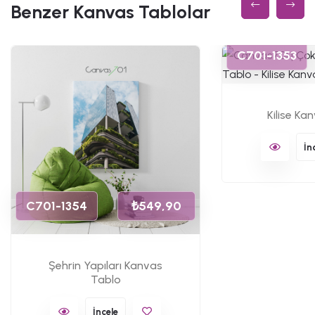
Benzer Kanvas Tablolar
C701-1353
Kilise Ka
İn
C701-1354
₺549,90
Şehrin Yapıları Kanvas
Tablo
İncele