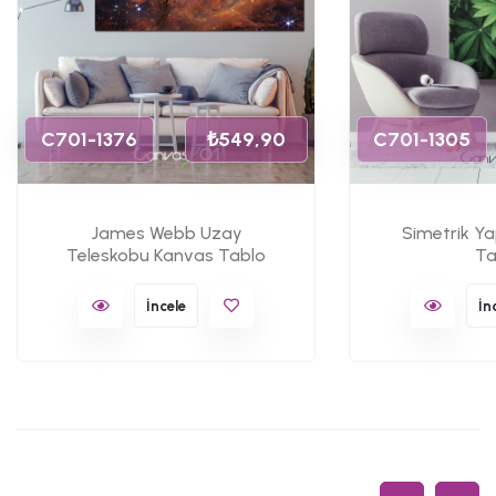
C701-1376
₺549,90
C701-1305
James Webb Uzay
Simetrik Y
Teleskobu Kanvas Tablo
Ta
İncele
İn