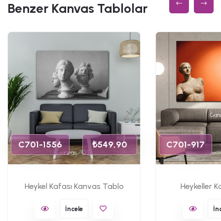
Benzer Kanvas Tablolar
C701-1556
₺549,90
C701-917
Heykel Kafası Kanvas Tablo
Heykeller 
İncele
İn