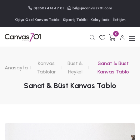
0(850) 441 47 01
bilgi@canvas701.com
Kişiye Özel Kanvas Tablo
Sipariş Takibi
Kolay İade
İletişim
0
Kanvas
Büst &
Sanat & Büst
Anasayfa
Tablolar
Heykel
Kanvas Tablo
Sanat & Büst Kanvas Tablo