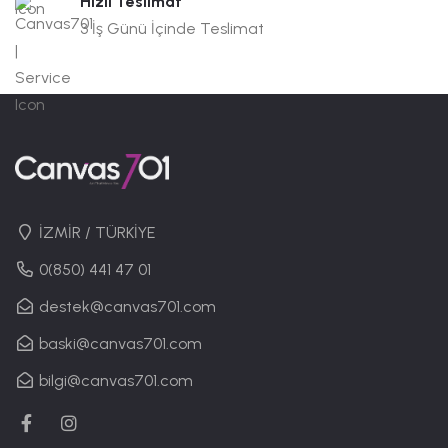
Hızlı Teslimat
3 İş Günü İçinde Teslimat
İZMİR / TÜRKİYE
0(850) 441 47 01
destek@canvas701.com
baski@canvas701.com
bilgi@canvas701.com