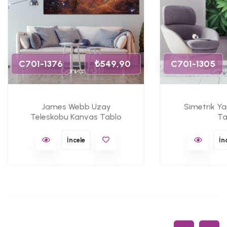
C701-1376
₺549,90
C701-1305
James Webb Uzay
Simetrik Y
Teleskobu Kanvas Tablo
Ta
İncele
İn