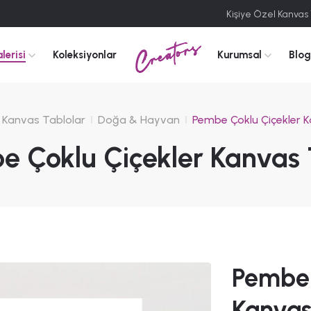
Kişiye Özel Kanvas
Creators
lerisi
Koleksiyonlar
Kurumsal
Blog
Kanvas Tablolar
Doğa & Hayvan
Pembe Çoklu Çiçekler 
e Çoklu Çiçekler Kanvas 
Pembe 
Kanvas