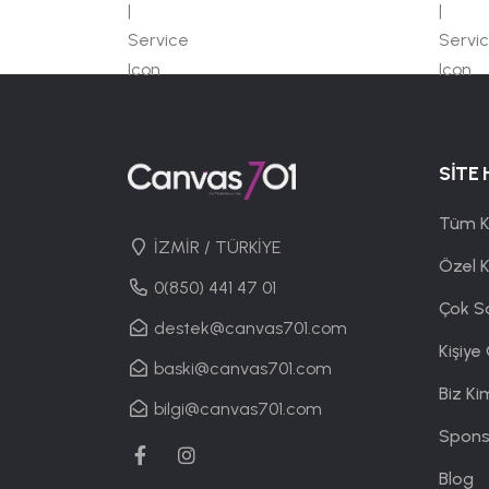
SİTE 
Tüm K
İZMİR / TÜRKİYE
Özel 
0(850) 441 47 01
Çok S
destek@canvas701.com
Kişiye
baski@canvas701.com
Biz Ki
bilgi@canvas701.com
Spons
Blog