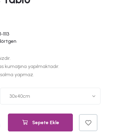
-1113
dörtgen
izdir.
as kumaşına yapılmaktadır.
 solma yapmaz.
Sepete Ekle