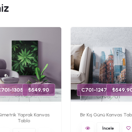
iz
C701-1305
₺549,90
C701-1247
₺549,9
Simetrik Yaprak Kanvas
Bir Kış Günü Kanvas Tab
Tablo
İncele