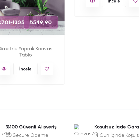
İncele
C701-1305
₺549,90
Simetrik Yaprak Kanvas
Tablo
İncele
%100 Güvenli Alışveriş
Koşulsuz İade Gara
3D Secure Ödeme
14 Gün İçinde Koşul