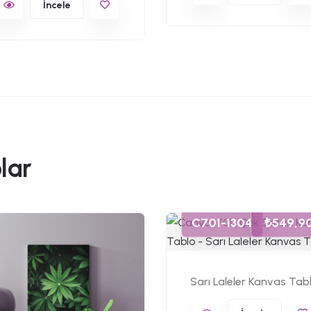
İncele
lar
C701-1304
₺549,9
Sarı Laleler Kanvas Tab