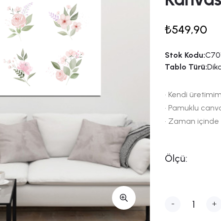
₺549,90
Stok Kodu:
C701
Tablo Türü:
Dik
• Kendi üretimim
• Pamuklu canv
• Zaman içinde
Ölçü:
-
+