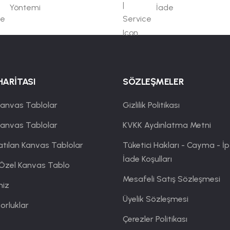
Yöntemi
İade
HARİTASI
SÖZLEŞMELER
anvas Tablolar
Gizlilik Politikası
Kanvas Tablolar
KVKK Aydınlatma Metni
atılan Kanvas Tablolar
Tüketici Hakları - Cayma - İp
İade Koşulları
 Özel Kanvas Tablo
Mesafeli Satış Sözleşmesi
miz
Üyelik Sözleşmesi
orluklar
Çerezler Politikası