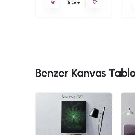
İncele
Benzer Kanvas Tablo
49,90
 Kanvas