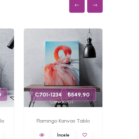
C701-
0
C701-1234
₺549,90
lo
Flamingo Kanvas Tablo
Ünlü 
İncele