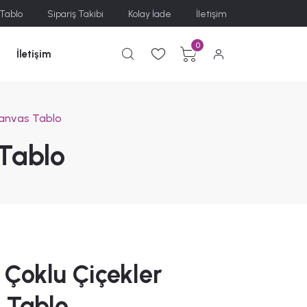
 Tablo
Sipariş Takibi
Kolay İade
İletişim
0
İletişim
Kanvas Tablo
Tablo
Çoklu Çiçekler
 Tablo