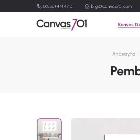
0(850) 441 47 01
bilgi@canvas701.com
Kanvas Ga
Anasayfa
Pemb