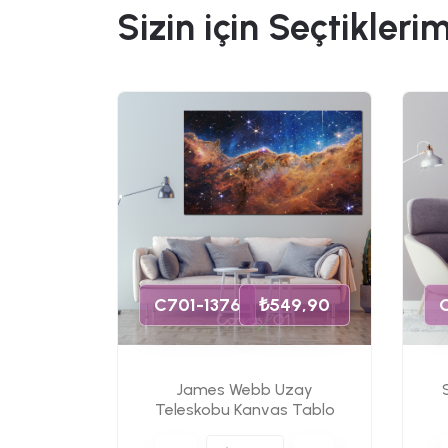
Sizin için Seçtiklerim
49,90
C701-1376
₺549,90
James Webb Uzay
s Tablo
Teleskobu Kanvas Tablo