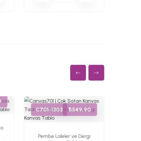
0
C701-
C701-1303
₺549,90
lo
Pembe
Pembe Laleler ve Dergi