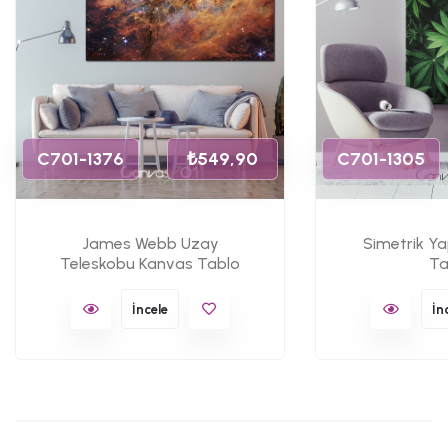
C701-1376
₺549,90
C701-1305
James Webb Uzay
Simetrik Y
Teleskobu Kanvas Tablo
Ta
İncele
İn