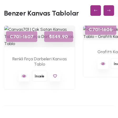
Benzer Kanvas Tablolar
C701-1606
C701-1607
₺549,90
Grafitti K
Renkli Fırça Darbeleri Kanvas
Tablo
İn
İncele