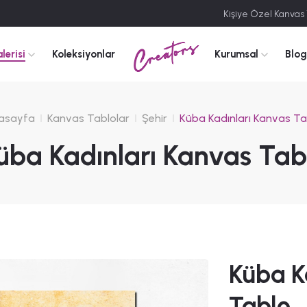
Kişiye Özel Kanvas
Creators
lerisi
Koleksiyonlar
Kurumsal
Blog
asayfa
Kanvas Tablolar
Şehir
Küba Kadınları Kanvas Ta
üba Kadınları Kanvas Tab
Küba K
Tablo