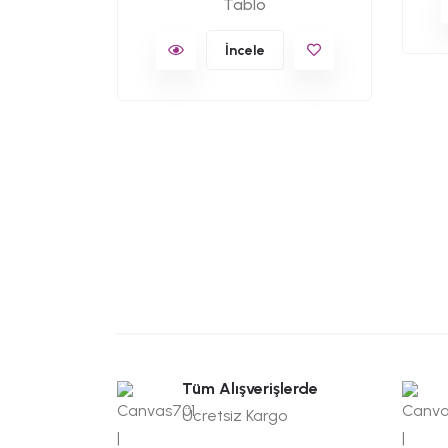
Tablo
s Tablo
İncele
Tüm Alışverişlerde
Ücretsiz Kargo