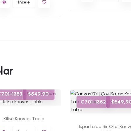
İncele
lar
C701-1353
₺549,90
C701-1352
₺549,9
Kilise Kanvas Tablo
Isparta'da Bir Otel Kan