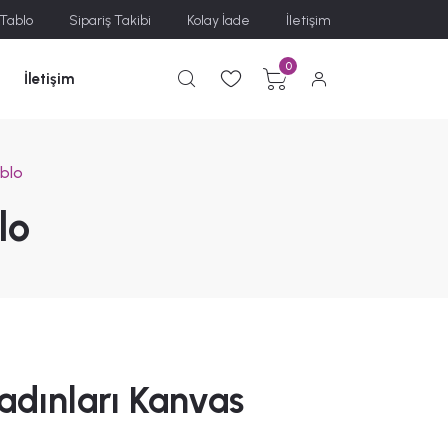
 Tablo
Sipariş Takibi
Kolay İade
İletişim
0
İletişim
blo
lo
adınları Kanvas