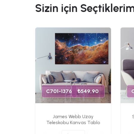
Sizin için Seçtiklerim
49,90
s Tablo
C701-1376
₺549,90
James Webb Uzay
Teleskobu Kanvas Tablo