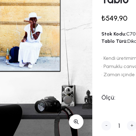
₺549,90
Stok Kodu:
C701
Tablo Türü:
Dik
• Kendi üretimim
• Pamuklu canv
• Zaman içinde
Ölçü:
-
+