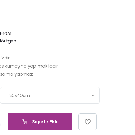
-1061
dörtgen
izdir.
as kumaşına yapılmaktadır.
 solma yapmaz.
Sepete Ekle