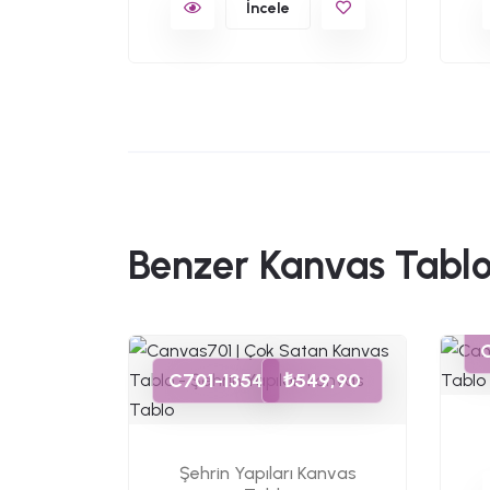
İncele
Benzer Kanvas Tablo
49,90
C701-1354
₺549,90
ı ve
Şehrin Yapıları Kanvas