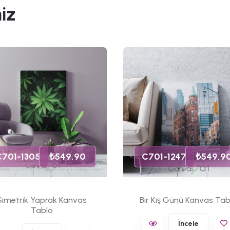
iz
C701-1305
₺549,90
C701-1247
₺549,9
Simetrik Yaprak Kanvas
Bir Kış Günü Kanvas Tab
Tablo
İncele