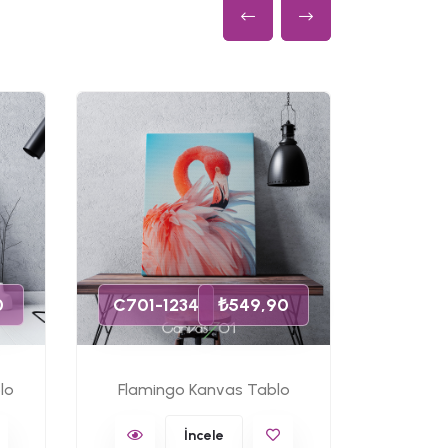
C701-
0
C701-1234
₺549,90
lo
Flamingo Kanvas Tablo
Ünlü 
İncele