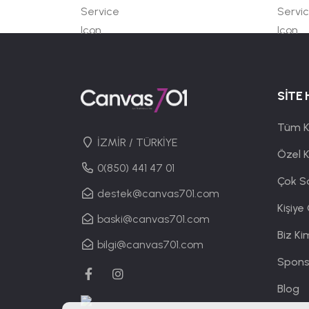
SİTE 
Tüm K
İZMİR / TÜRKİYE
Özel 
0(850) 441 47 01
Çok S
destek@canvas701.com
Kişiye
baski@canvas701.com
Biz Ki
bilgi@canvas701.com
Spons
Blog