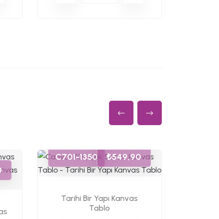
C701-1350
₺549,90
C701-
0
Tarihi Bir Yapı Kanvas
Tablo
Bisikl
vas