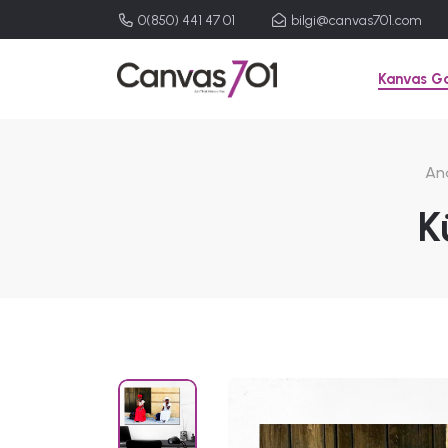
0(850) 441 47 01
bilgi@canvas701.com
Kanvas Ga
An
K