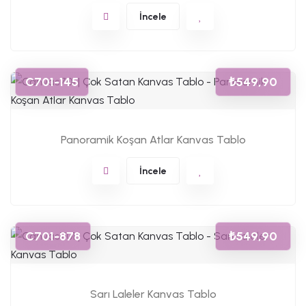
İncele
C701-145
₺549,90
Panoramik Koşan Atlar Kanvas Tablo
İncele
C701-878
₺549,90
Sarı Laleler Kanvas Tablo