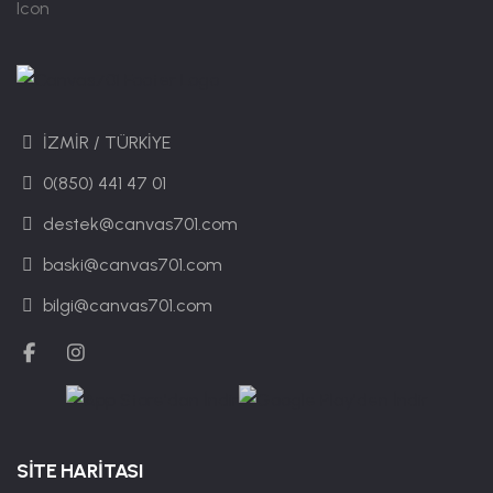
İZMİR / TÜRKİYE
0(850) 441 47 01
destek@canvas701.com
baski@canvas701.com
bilgi@canvas701.com
SİTE HARİTASI