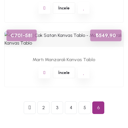
İncele
C701-581
₺549,90
Martı Manzaralı Kanvas Tablo
İncele
2
3
4
5
6