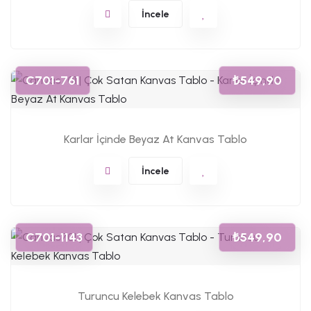
İncele
C701-761
₺549,90
Karlar İçinde Beyaz At Kanvas Tablo
İncele
C701-1143
₺549,90
Turuncu Kelebek Kanvas Tablo