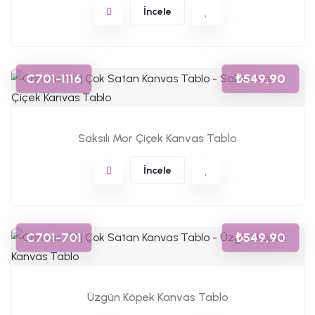
İncele
C701-1116
₺549,90
Saksılı Mor Çiçek Kanvas Tablo
İncele
C701-701
₺549,90
Üzgün Köpek Kanvas Tablo