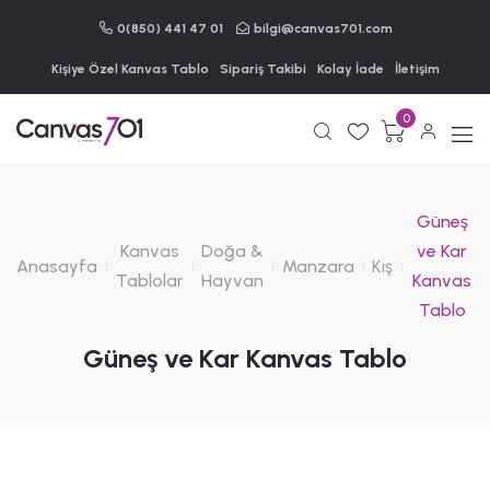
0(850) 441 47 01
bilgi@canvas701.com
Kişiye Özel Kanvas Tablo
Sipariş Takibi
Kolay İade
İletişim
0
Güneş
Kanvas
Doğa &
ve Kar
Anasayfa
Manzara
Kış
Tablolar
Hayvan
Kanvas
Tablo
Güneş ve Kar Kanvas Tablo