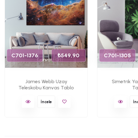
C701-1376
₺549,90
C701-1305
James Webb Uzay
Simetrik Y
Teleskobu Kanvas Tablo
Ta
İncele
İn