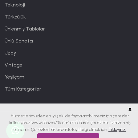
Teknoloji
Türkçülük
Ünlenmiş Tablolar
Ünlü Sanatçı
Uzay
Vintage
Yeşilçam
Tüm Kategoriler
x
Hizmetlerimizden en iyi şekilde faydalanabilmeniz için çerezler
Copyright © 2019 - 2026
Canvas701
| Tüm Hakları Saklıdır.
kullanıyoruz. www.canvas701.com’u kullanarak çerezlere izin vermiş
Canvas701 bir
Office701
markasıdır.
olursunuz. Çerezler hakkında detaylı bilgi almak için:
Tıklayınız.