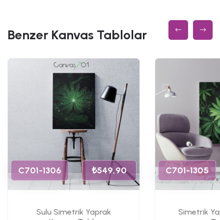
Benzer Kanvas Tablolar
C701-1306
₺549,90
C701-1305
Sulu Simetrik Yaprak
Simetrik Y