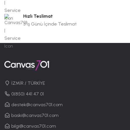
Hızlı Teslimat
3 İş Günü İçinde Teslimat
İZMİR / TÜRKİYE
0(850) 441 47 01
destek@canvas701.com
baski@canvas701.com
bilgi@canvas701.com