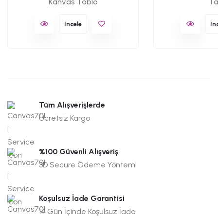
Kanvas Tablo
Ta
İncele
İn
Tüm Alışverişlerde
Ücretsiz Kargo
%100 Güvenli Alışveriş
3D Secure Ödeme Yöntemi
Koşulsuz İade Garantisi
14 Gün İçinde Koşulsuz İade