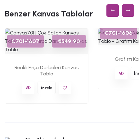
Benzer Kanvas Tablolar
C701-1606
C701-1607
₺549,90
Grafitti K
Renkli Fırça Darbeleri Kanvas
Tablo
İn
İncele