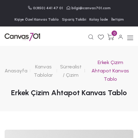
0(850) 441 47 01
bilgi@canvas701.com
Kişiye Özel Kanvas Tablo
Sipariş Takibi
Kolay İade
İletişim
0
Erkek Çizim
Kanvas
Sürrealist
Anasayfa
Ahtapot Kanvas
Tablolar
/ Çizim
Tablo
Erkek Çizim Ahtapot Kanvas Tablo