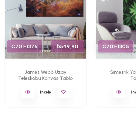
C701-1376
₺549,90
C701-1305
James Webb Uzay
Simetrik Y
Teleskobu Kanvas Tablo
Ta
İncele
İn