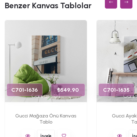
Benzer Kanvas Tablolar
C701-1636
₺549,90
C701-1635
Gucci Mağaza Önü Kanvas
Gucci Ayak
Tablo
Ta
İncele
İn