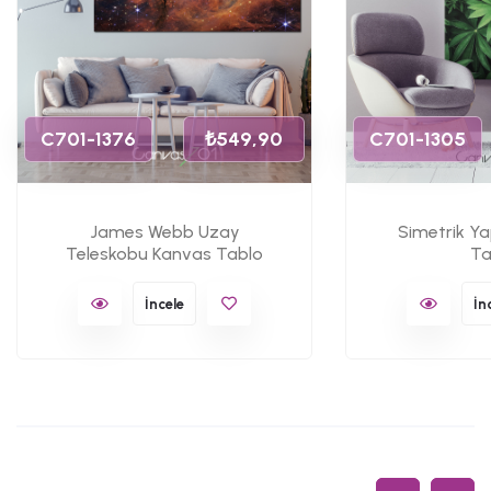
C701-1376
₺549,90
C701-1305
James Webb Uzay
Simetrik Y
Teleskobu Kanvas Tablo
Ta
İncele
İn