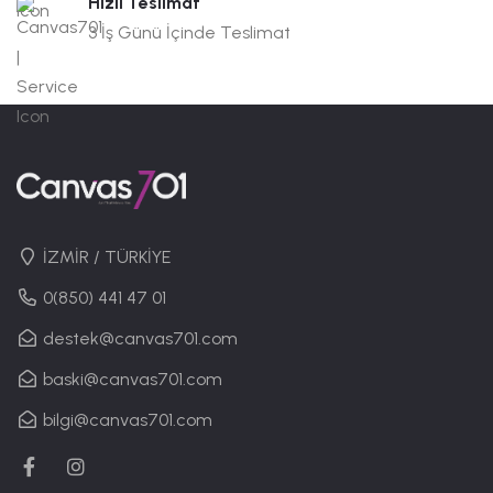
Hızlı Teslimat
3 İş Günü İçinde Teslimat
İZMİR / TÜRKİYE
0(850) 441 47 01
destek@canvas701.com
baski@canvas701.com
bilgi@canvas701.com