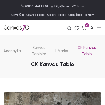
0(850) 441 47 01
bilgi@canvas701.com
Kişiye Özel Kanvas Tablo
Sipariş Takibi
Kolay İade
İletişim
0
Kanvas
CK Kanvas
Anasayfa
Marka
Tablolar
Tablo
CK Kanvas Tablo