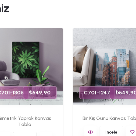
iz
C701-1305
₺549,90
C701-1247
₺549,9
Simetrik Yaprak Kanvas
Bir Kış Günü Kanvas Tab
Tablo
İncele