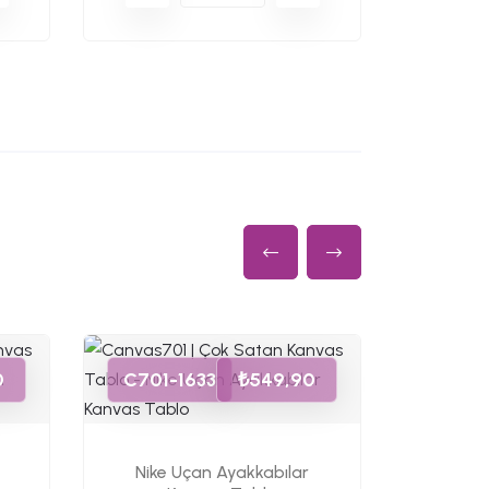
C701-
0
C701-1633
₺549,90
Ruj Sü
Nike Uçan Ayakkabılar