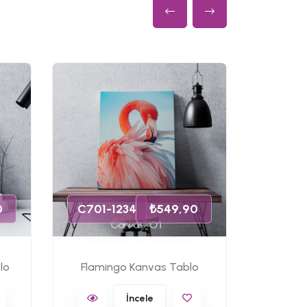
C701-
0
C701-1234
₺549,90
lo
Flamingo Kanvas Tablo
Ünlü 
İncele