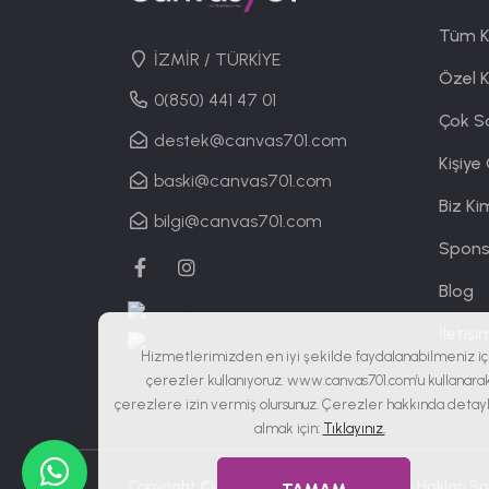
Tüm K
İZMİR / TÜRKİYE
Özel 
0(850) 441 47 01
Çok S
destek@canvas701.com
Kişiye
baski@canvas701.com
Biz Ki
bilgi@canvas701.com
Spons
Blog
İletişi
Hizmetlerimizden en iyi şekilde faydalanabilmeniz iç
çerezler kullanıyoruz. www.canvas701.com’u kullanara
çerezlere izin vermiş olursunuz. Çerezler hakkında detaylı
almak için:
Tıklayınız.
Copyright © 2019 - 2026
Canvas701
| Tüm Hakları Sak