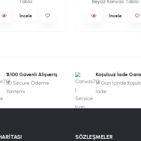
Tablo
Beyaz Kanvas Tablo
İncele
İncele
%100 Güvenli Alışveriş
Koşulsuz İade Gara
3D Secure Ödeme
14 Gün İçinde Koşul
Yöntemi
İade
HARİTASI
SÖZLEŞMELER