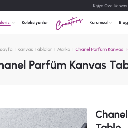
Kişiye Özel Kanvas
Creators
lerisi
Koleksiyonlar
Kurumsal
Blog
sayfa
Kanvas Tablolar
Marka
Chanel Parfüm Kanvas T
hanel Parfüm Kanvas Tab
Chanel
Tablo