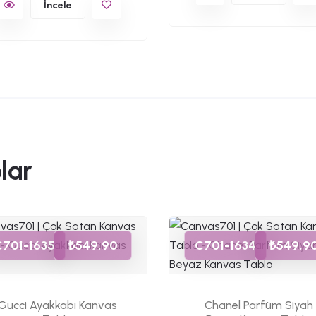
İncele
lar
C701-1635
₺549,90
C701-1634
₺549,9
Gucci Ayakkabı Kanvas
Chanel Parfüm Siyah