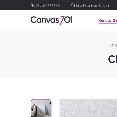
0(850) 441 47 01
bilgi@canvas701.com
Kanvas Ga
Ana
C