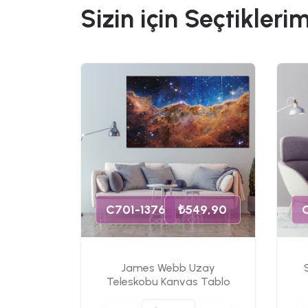
Sizin için Seçtiklerim
49,90
s Tablo
C701-1376
₺549,90
James Webb Uzay
Teleskobu Kanvas Tablo