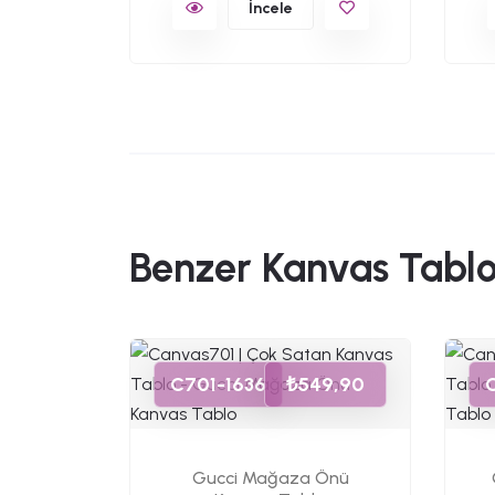
İncele
Benzer Kanvas Tablo
49,90
C701-1636
₺549,90
Kanvas
Gucci Mağaza Önü