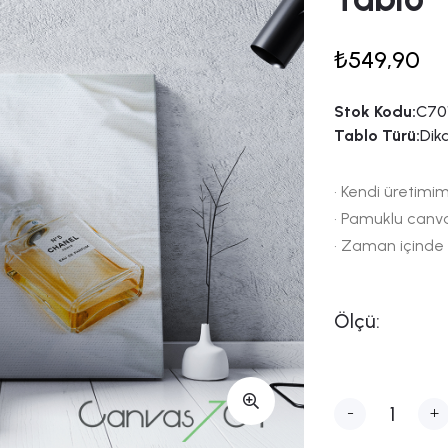
₺549,90
Stok Kodu:
C701
Tablo Türü:
Dik
• Kendi üretimim
• Pamuklu canv
• Zaman içinde
Ölçü:
-
+