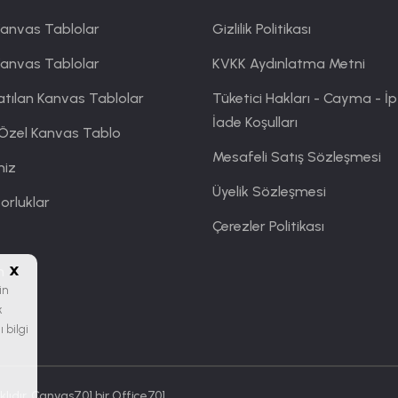
anvas Tablolar
Gizlilik Politikası
Kanvas Tablolar
KVKK Aydınlatma Metni
atılan Kanvas Tablolar
Tüketici Hakları - Cayma - İp
İade Koşulları
 Özel Kanvas Tablo
Mesafeli Satış Sözleşmesi
miz
Üyelik Sözleşmesi
orluklar
Çerezler Politikası
x
m
in
k
 bilgi
lıdır. Canvas701 bir
Office701