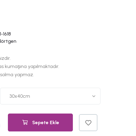
-1618
dörtgen
izdir.
as kumaşına yapılmaktadır.
 solma yapmaz.
Sepete Ekle