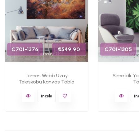
C701-1376
₺549,90
C701-1305
James Webb Uzay
Simetrik Y
Teleskobu Kanvas Tablo
Ta
İncele
İn