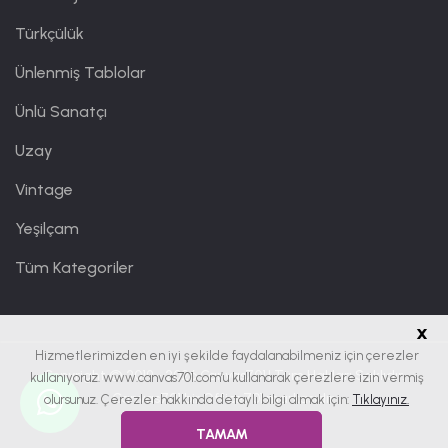
Türkçülük
Ünlenmiş Tablolar
Ünlü Sanatçı
Uzay
Vintage
Yeşilçam
Tüm Kategoriler
x
Hizmetlerimizden en iyi şekilde faydalanabilmeniz için çerezler
Copyright © 2019 - 2026
Canvas701
| Tüm Hakları Saklıdır.
kullanıyoruz. www.canvas701.com’u kullanarak çerezlere izin vermiş
Canvas701 bir
Office701
markasıdır.
olursunuz. Çerezler hakkında detaylı bilgi almak için:
Tıklayınız.
TAMAM