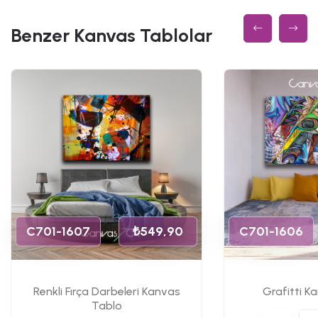
Benzer Kanvas Tablolar
C701-1607
₺549,90
C701-1606
Renkli Fırça Darbeleri Kanvas
Grafitti K
Tablo