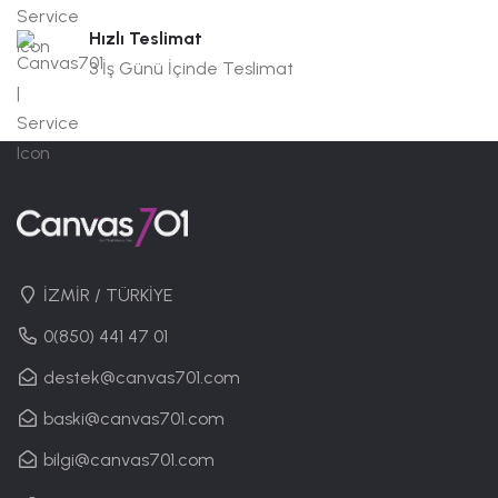
Hızlı Teslimat
3 İş Günü İçinde Teslimat
İZMİR / TÜRKİYE
0(850) 441 47 01
destek@canvas701.com
baski@canvas701.com
bilgi@canvas701.com