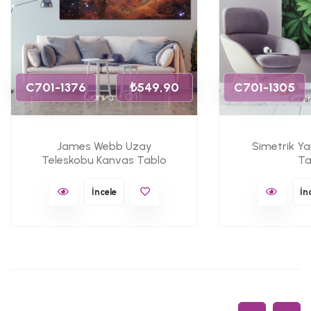
C701-1376
₺549,90
C701-1305
James Webb Uzay
Simetrik Y
Teleskobu Kanvas Tablo
Ta
İncele
İn