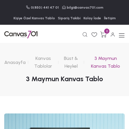
0(850) 441 47 01
bilgi@canvas701.com
Kişiye Özel Kanvas Tablo
Sipariş Takibi
Kolay İade
İletişim
0
Kanvas
Büst &
3 Maymun
Anasayfa
Tablolar
Heykel
Kanvas Tablo
3 Maymun Kanvas Tablo