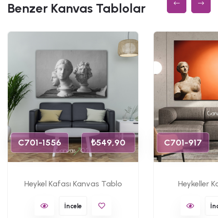
Benzer Kanvas Tablolar
C701-1556
₺549,90
C701-917
Heykel Kafası Kanvas Tablo
Heykeller 
İncele
İn