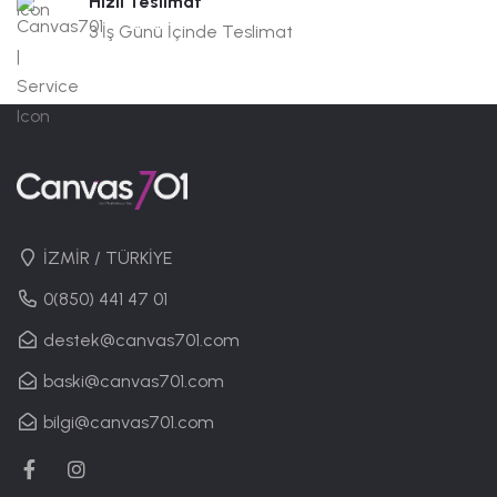
Hızlı Teslimat
3 İş Günü İçinde Teslimat
İZMİR / TÜRKİYE
0(850) 441 47 01
destek@canvas701.com
baski@canvas701.com
bilgi@canvas701.com