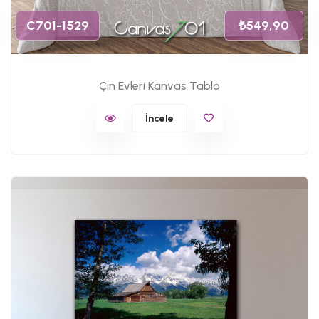
C701-1529
₺549,90
Çin Evleri Kanvas Tablo
İncele