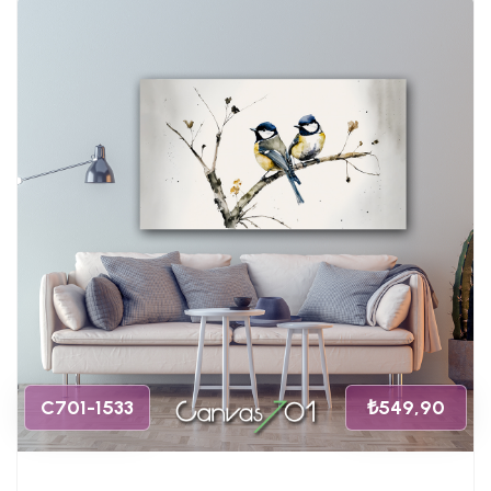
C701-1533
₺549,90