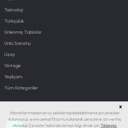
Teknoloji
Türkçülük
Ünlenmiş Tablolar
Ünlü Sanatçı
Uzay
Vintage
Yeşilçam
Tüm Kategoriler
x
Hizmetlerimizden en iyi şekilde faydalanabilmeniz için çerezler
Copyright © 2019 - 2026
Canvas701
| Tüm Hakları Saklıdır.
kullanıyoruz. www.canvas701.com’u kullanarak çerezlere izin vermiş
Canvas701 bir
Office701
markasıdır.
olursunuz. Çerezler hakkında detaylı bilgi almak için:
Tıklayınız.