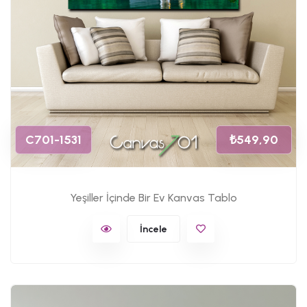
C701-1531
₺549,90
Yeşiller İçinde Bir Ev Kanvas Tablo
İncele