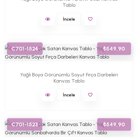
Tablo
İncele
C701-1524
₺549,90
Yağlı Boya Görünümlü Soyut Fırça Darbeleri
Kanvas Tablo
İncele
C701-1523
₺549,90