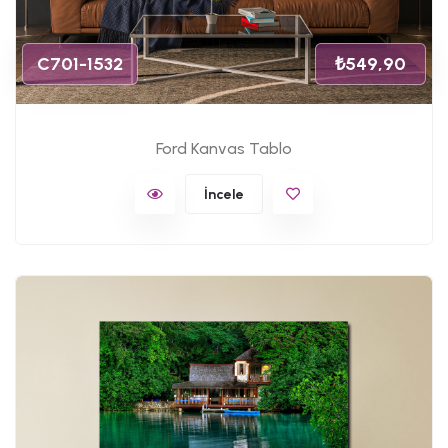
C701-1532
₺549,90
Ford Kanvas Tablo
İncele