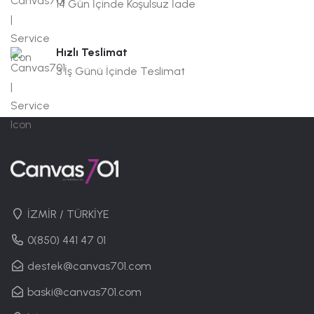
14 Gün İçinde Koşulsuz İade
Hızlı Teslimat
3 İş Günü İçinde Teslimat
İZMİR / TÜRKİYE
0(850) 441 47 01
destek@canvas701.com
baski@canvas701.com